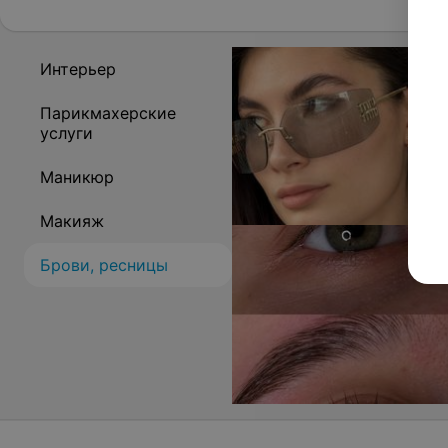
О на
Интерьер
Парикмахерские
услуги
Маникюр
Макияж
Брови, ресницы