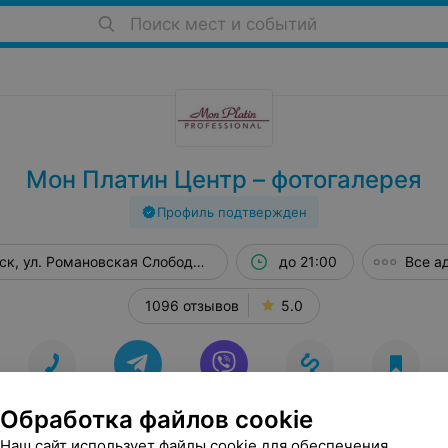
Поиск мест и событий
Мон Платин Центр – фотогалерея
Профиль подтвержден
ск, ул. Романовская Слобода, 9
до 21:00
Все а
1096 отзывов
5.0
СЯ
ТЕЛЕФОНЫ
TELEGRAM
VIBER
МАРШРУТ
В ИЗБРАННОЕ
Обработка файлов cookie
Наш сайт использует файлы cookie для обеспечения
1096